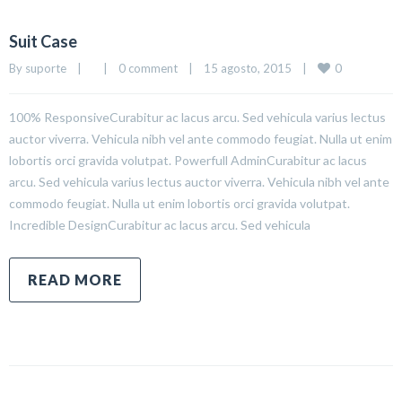
Suit Case
0
By 
suporte
|
|
0 comment
|
15 agosto, 2015    
|
100% ResponsiveCurabitur ac lacus arcu. Sed vehicula varius lectus
auctor viverra. Vehicula nibh vel ante commodo feugiat. Nulla ut enim
lobortis orci gravida volutpat. Powerfull AdminCurabitur ac lacus
arcu. Sed vehicula varius lectus auctor viverra. Vehicula nibh vel ante
commodo feugiat. Nulla ut enim lobortis orci gravida volutpat.
Incredible DesignCurabitur ac lacus arcu. Sed vehicula
READ MORE