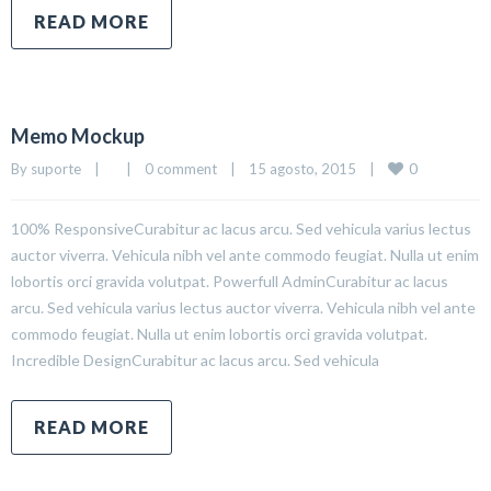
READ MORE
Memo Mockup
0
By 
suporte
|
|
0 comment
|
15 agosto, 2015    
|
100% ResponsiveCurabitur ac lacus arcu. Sed vehicula varius lectus
auctor viverra. Vehicula nibh vel ante commodo feugiat. Nulla ut enim
lobortis orci gravida volutpat. Powerfull AdminCurabitur ac lacus
arcu. Sed vehicula varius lectus auctor viverra. Vehicula nibh vel ante
commodo feugiat. Nulla ut enim lobortis orci gravida volutpat.
Incredible DesignCurabitur ac lacus arcu. Sed vehicula
READ MORE