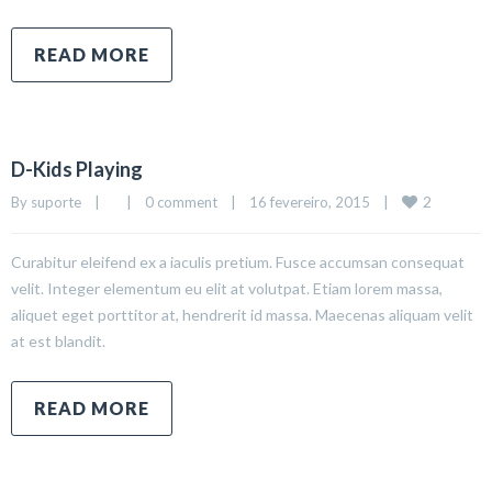
READ MORE
D-Kids Playing
2
By 
suporte
|
|
0 comment
|
16 fevereiro, 2015    
|
Curabitur eleifend ex a iaculis pretium. Fusce accumsan consequat
velit. Integer elementum eu elit at volutpat. Etiam lorem massa,
aliquet eget porttitor at, hendrerit id massa. Maecenas aliquam velit
at est blandit.
READ MORE