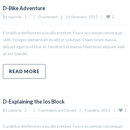
D-Bike Adventure
2
By 
suporte
|
|
0 comment
|
16 fevereiro, 2015    
|
Curabitur eleifend ex a iaculis pretium. Fusce accumsan consequat
velit. Integer elementum eu elit at volutpat. Etiam lorem massa,
aliquet eget porttitor at, hendrerit id massa. Maecenas aliquam velit
at est blandit.
READ MORE
D-Explaining the Ios Block
1
By 
suporte
|
|
Comments are Closed
|
9 janeiro, 2015    
|
Curabitur eleifend ex a iaculis pretium. Fusce accumsan consequat