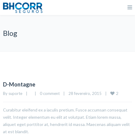
Blog
D-Montagne
2
By 
suporte
|
|
0 comment
|
28 fevereiro, 2015    
|
Curabitur eleifend ex a iaculis pretium. Fusce accumsan consequat
velit. Integer elementum eu elit at volutpat. Etiam lorem massa,
aliquet eget porttitor at, hendrerit id massa. Maecenas aliquam velit
at est blandit.