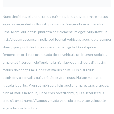
Nunc tincidunt, elit non cursus euismod, lacus augue ornare metus,
egestas imperdiet nulla nisl quis mauris. Suspendisse a pharetra
urna. Morbi dui lectus, pharetra nec elementum eget, vulputate ut
nisi. Aliquam accumsan, nulla sed feugiat vehicula, lacus justo semper
libero, quis porttitor turpis odio sit amet ligula. Duis dapibus
fermentum orci, nec malesuada libero vehicula ut. Integer sodales,
urna eget interdum eleifend, nulla nibh laoreet nisl, quis dignissim
mauris dolor eget mi. Donec at mauris enim. Duis nisi tellus,
adipiscing a convallis quis, tristique vitae risus. Nullam molestie
gravida lobortis. Proin ut nibh quis felis auctor ornare. Cras ultricies,
nibh at mollis faucibus, justo eros porttitor mi, quis auctor lectus
arcu sit amet nunc. Vivamus gravida vehicula arcu, vitae vulputate
augue lacinia faucibus.