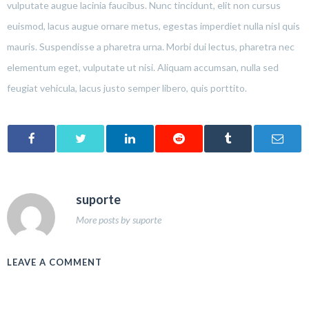
vulputate augue lacinia faucibus. Nunc tincidunt, elit non cursus
euismod, lacus augue ornare metus, egestas imperdiet nulla nisl quis
mauris. Suspendisse a pharetra urna. Morbi dui lectus, pharetra nec
elementum eget, vulputate ut nisi. Aliquam accumsan, nulla sed
feugiat vehicula, lacus justo semper libero, quis porttito.
suporte
More posts by suporte
LEAVE A COMMENT