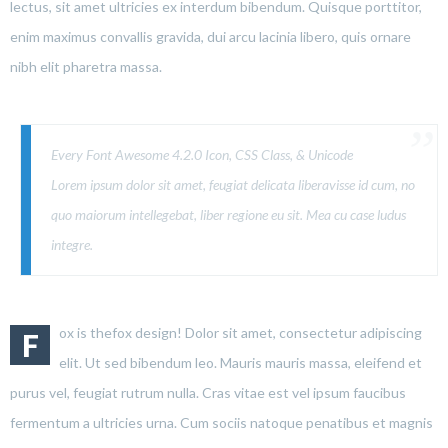
lectus, sit amet ultricies ex interdum bibendum. Quisque porttitor,
enim maximus convallis gravida, dui arcu lacinia libero, quis ornare
nibh elit pharetra massa.
Every Font Awesome 4.2.0 Icon, CSS Class, & Unicode
Lorem ipsum dolor sit amet, feugiat delicata liberavisse id cum, no
quo maiorum intellegebat, liber regione eu sit. Mea cu case ludus
integre.
ox is thefox design! Dolor sit amet, consectetur adipiscing
F
elit. Ut sed bibendum leo. Mauris mauris massa, eleifend et
purus vel, feugiat rutrum nulla. Cras vitae est vel ipsum faucibus
fermentum a ultricies urna. Cum sociis natoque penatibus et magnis