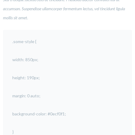
accumsan. Suspendisse ullamcorper fermentum lectus, vel tincidunt ligula
mollis sit amet
.
.some-style {
width: 850px;
height: 190px;
margin: 0 auto;
background-color: #0ecf0f1;
}